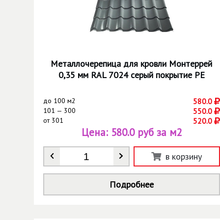
Металлочерепица для кровли Монтеррей
0,35 мм RAL 7024 серый покрытие РЕ
до
100 м2
580.0
101 — 300
550.0
от
301
520.0
Цена:
580.0 руб за м2
Количество
*
в корзину
Подробнее