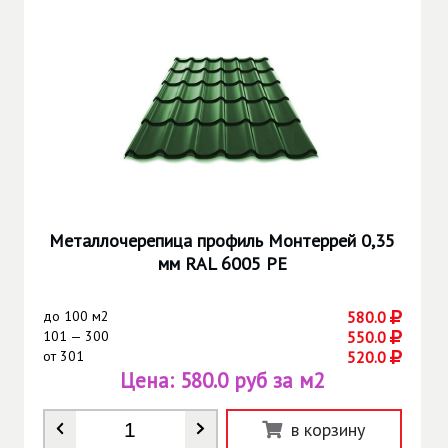
Металлочерепица профиль Монтеррей 0,35
мм RAL 6005 РЕ
до
100 м2
580.0
101 — 300
550.0
от
301
520.0
Цена:
580.0 руб за м2
Количество
*
в корзину