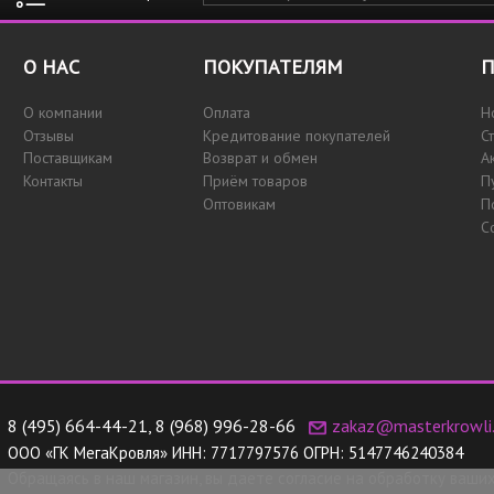
О НАС
ПОКУПАТЕЛЯМ
П
О компании
Оплата
Н
Отзывы
Кредитование покупателей
С
Поставщикам
Возврат и обмен
А
Контакты
Приём товаров
П
Оптовикам
П
С
8 (495) 664-44-21
,
8 (968) 996-28-66
zakaz@masterkrowli.
ООО «ГК МегаКровля»
ИНН:
7717797576
ОГРН:
5147746240384
Обращаясь в наш магазин, вы даете согласие на обработку ваши