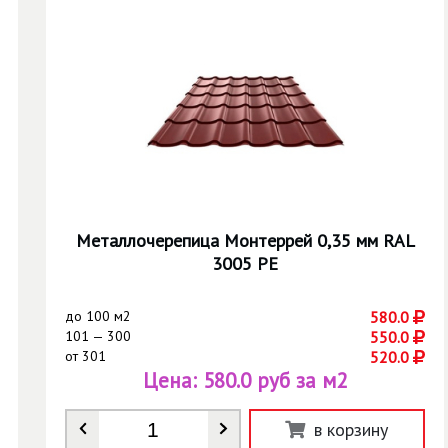
Металлочерепица Монтеррей 0,35 мм RAL
3005 РЕ
до
100 м2
580.0
101 — 300
550.0
от
301
520.0
Цена:
580.0 руб за м2
Количество
*
в корзину