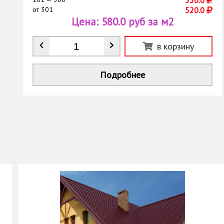
от
301
520.0
Цена:
580.0 руб за м2
Количество
*
в корзину
Подробнее