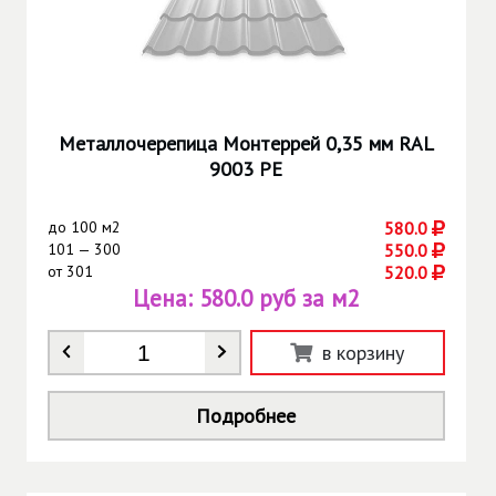
Металлочерепица Монтеррей 0,35 мм RAL
9003 РЕ
до
100 м2
580.0
101 — 300
550.0
от
301
520.0
Цена:
580.0 руб за м2
Количество
*
в корзину
Подробнее