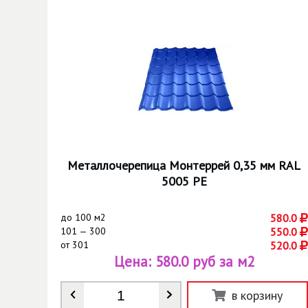
Металлочерепица Монтеррей 0,35 мм RAL
5005 РЕ
до
100 м2
580.0
101 — 300
550.0
от
301
520.0
Цена:
580.0 руб за м2
Количество
*
в корзину