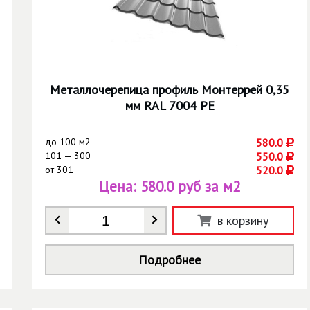
Металлочерепица профиль Монтеррей 0,35
мм RAL 7004 РЕ
до
100 м2
580.0
101 — 300
550.0
от
301
520.0
Цена:
580.0 руб за м2
Количество
*
в корзину
Подробнее