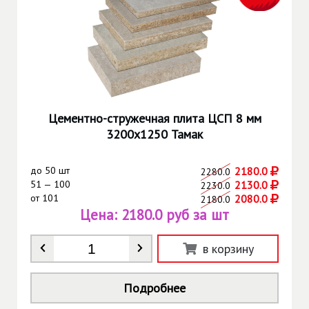
Цементно-стружечная плита ЦСП 8 мм
3200х1250 Тамак
до
50 шт
2180.0
2280.0
51 — 100
2130.0
2230.0
от
101
2080.0
2180.0
Цена:
2180.0 руб за шт
Количество
*
в корзину
Подробнее