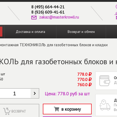
8 (495) 664-44-21
8 (926) 609-41-61
zakaz@masterkrowli.ru
Доставка и оплата
Возврат и обмен
 монтажная ТЕХНОНИКОЛЬ для газобетонных блоков и кладки
ОЛЬ для газобетонных блоков и 
 шт
778.0
О
50
770.0
Д
760.0
КОЛИЧЕСТВО
*
Цена:
778.0 руб за шт
Д
П
в корзину
В
ВОЗВРАТ