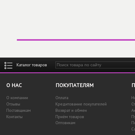
Введите ключевые слова для поиска
О НАС
ПОКУПАТЕЛЯМ
П
О компании
Оплата
Н
Отзывы
Кредитование покупателей
С
Поставщикам
Возврат и обмен
А
Контакты
Приём товаров
П
Оптовикам
П
С