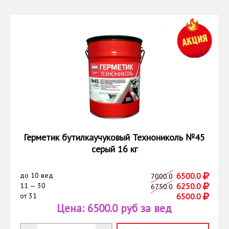
Герметик бутилкаучуковый Технониколь №45
серый 16 кг
до
10 вед
6500.0
7000.0
11 — 30
6250.0
6750.0
от
31
6500.0
Цена:
6500.0 руб за вед