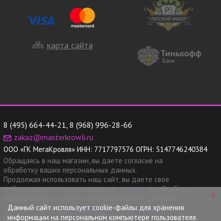
карта сайта
8 (495) 664-44-21
,
8 (968) 996-28-66
zakaz@masterkrowli.ru
ООО «ГК МегаКровля»
ИНН:
7717797576
ОГРН:
5147746240384
Обращаясь в наш магазин, вы даете согласие на
обработку ваших персональных данных.
Продолжая использовать наш сайт, вы даете свое
добровольное и ясно выраженное
согласие
на обработку
x
файлов Cookies и других пользовательских данных в
Данный сайт использует cookie-файлы для хранения
соответствии с
Политикой конфиденциальности.
информации на персональном компьютере пользователя.