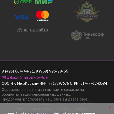
карта сайта
8 (495) 664-44-21
,
8 (968) 996-28-66
zakaz@masterkrowli.ru
ООО «ГК МегаКровля»
ИНН:
7717797576
ОГРН:
5147746240384
Обращаясь в наш магазин, вы даете согласие на
обработку ваших персональных данных.
Продолжая использовать наш сайт, вы даете свое
добровольное и ясно выраженное
согласие
на обработку
x
файлов Cookies и других пользовательских данных в
Данный сайт использует cookie-файлы для хранения
соответствии с
Политикой конфиденциальности.