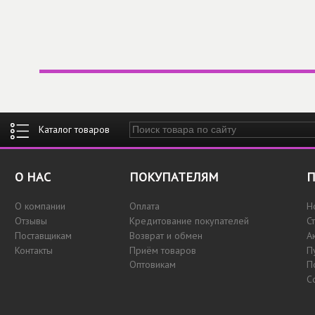
Введите ключевые слова для поиска
О НАС
ПОКУПАТЕЛЯМ
П
О компании
Оплата
Н
Отзывы
Кредитование покупателей
С
Поставщикам
Возврат и обмен
А
Контакты
Приём товаров
П
Оптовикам
П
С