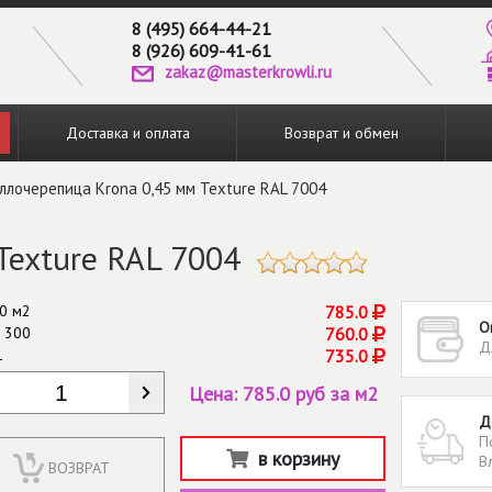
8 (495) 664-44-21
8 (926) 609-41-61
zakaz@masterkrowli.ru
Доставка и оплата
Возврат и обмен
ллочерепица Krona 0,45 мм Texture RAL 7004
Texture RAL 7004
0 м2
785.0
О
 300
760.0
Д
1
735.0
КОЛИЧЕСТВО
*
Цена:
785.0 руб за м2
Д
П
в корзину
В
ВОЗВРАТ