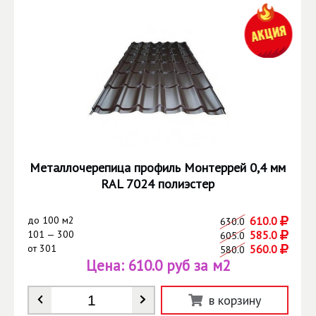
Металлочерепица профиль Монтеррей 0,4 мм
RAL 7024 полиэстер
до
100 м2
610.0
630.0
101 — 300
585.0
605.0
от
301
560.0
580.0
Цена:
610.0 руб за м2
Количество
*
в корзину