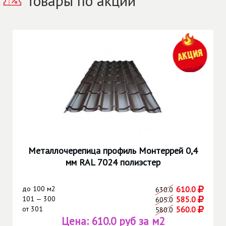
Товары по акции
Металлочерепица профиль Монтеррей 0,4
мм RAL 7024 полиэстер
до
100 м2
610.0
630.0
101 — 300
585.0
605.0
от
301
560.0
580.0
Цена:
610.0 руб за м2