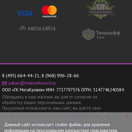
карта сайта
8 (495) 664-44-21
,
8 (968) 996-28-66
zakaz@masterkrowli.ru
ООО «ГК МегаКровля»
ИНН:
7717797576
ОГРН:
5147746240384
Обращаясь в наш магазин, вы даете согласие на
обработку ваших персональных данных.
Продолжая использовать наш сайт, вы даете свое
добровольное и ясно выраженное
согласие
на обработку
x
файлов Cookies и других пользовательских данных в
Данный сайт использует cookie-файлы для хранения
соответствии с
Политикой конфиденциальности.
информации на персональном компьютере пользователя.