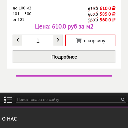
до
100 м2
610.0
630.0
101 — 300
585.0
605.0
от
301
560.0
580.0
Цена:
610.0 руб за м2
Количество
*
в корзину
Подробнее
Введите ключевые слова для поиска
О НАС