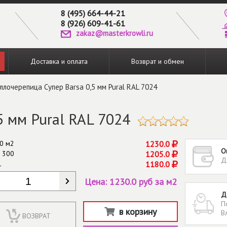
8 (495) 664-44-21
8 (926) 609-41-61
zakaz@masterkrowli.ru
Доставка и оплата
Возврат и обмен
ллочерепица Супер Barsa 0,5 мм Pural RAL 7024
5 мм Pural RAL 7024
0 м2
1230.0
О
 300
1205.0
Д
1
1180.0
КОЛИЧЕСТВО
*
Цена:
1230.0 руб за м2
Д
П
в корзину
В
ВОЗВРАТ