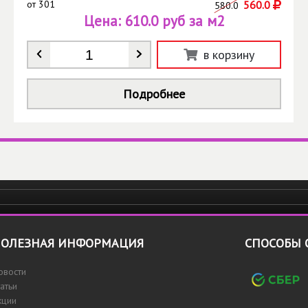
от
301
560.0
580.0
Цена:
610.0 руб за м2
Количество
*
в корзину
Подробнее
ОЛЕЗНАЯ ИНФОРМАЦИЯ
СПОСОБЫ 
овости
татьи
кции