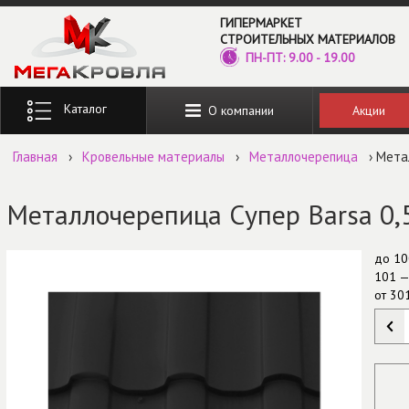
Перейти к основному содержанию
ГИПЕРМАРКЕТ
СТРОИТЕЛЬНЫХ МАТЕРИАЛОВ
ПН-ПТ: 9.00 - 19.00
Введите ключевые слова для поиска
Акции
О компании
Главная
›
Кровельные материалы
›
Металлочерепица
› Мета
Металлочерепица Супер Barsa 0,
до
10
101 —
от
30