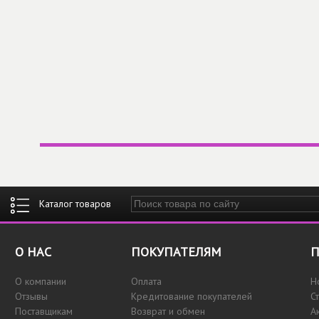
Введите ключевые слова для поиска
О НАС
ПОКУПАТЕЛЯМ
П
О компании
Оплата
Н
Отзывы
Кредитование покупателей
С
Поставщикам
Возврат и обмен
А