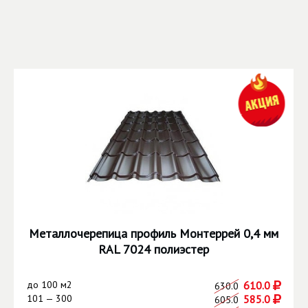
Металлочерепица профиль Монтеррей 0,4 мм
RAL 7024 полиэстер
до
100 м2
610.0
630.0
101 — 300
585.0
605.0