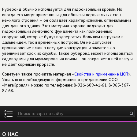
Рубероид обычно используется для гидроизоляции кровли. Но
иногда его могут применять и для обшивки вертикальных стен
нежилого строения – он обладает характеристиками, оптимальными
для данного здания. Этот материал хорошо подходит для
гидроизоляции ленточного фундамента как полноценных
сооружений, которые будут подвергаться большим нагрузкам в
дальнейшем, так и временных построек. Он не допускает
проникновение влаги в несущие конструкции и значительно
увеличивает срок их службы. Также рубероид может использоваться
садоводами для мульчирования почвы – он сохраняет в ней влагу и
не дает сорнякам прорасти.
Советуем также прочитать материал «
Свойства и применение ЦСП
».
Узнать всю необходимую информацию о предложении ООО
«МегаКровля» можно по телефонам: 8-926-609-41-61, 8-965-367-
87-68.
Введите ключевые слова для поиска
О НАС