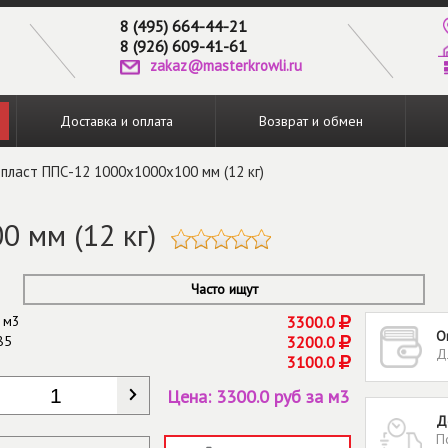
8 (495) 664-44-21
8 (926) 609-41-61
zakaz@masterkrowli.ru
Доставка и оплата
Возврат и обмен
пласт ППС-12 1000х1000х100 мм (12 кг)
 мм (12 кг)
Часто ищут
 м3
3300.0
О
85
3200.0
Д
3100.0
КОЛИЧЕСТВО
*
Цена:
3300.0 руб за м3
Д
П