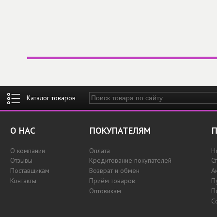
Введите ключевые слова для поиска
О НАС
ПОКУПАТЕЛЯМ
П
О компании
Оплата
Н
Отзывы
Кредитование покупателей
С
Поставщикам
Возврат и обмен
А
Контакты
Приём товаров
П
Оптовикам
П
С