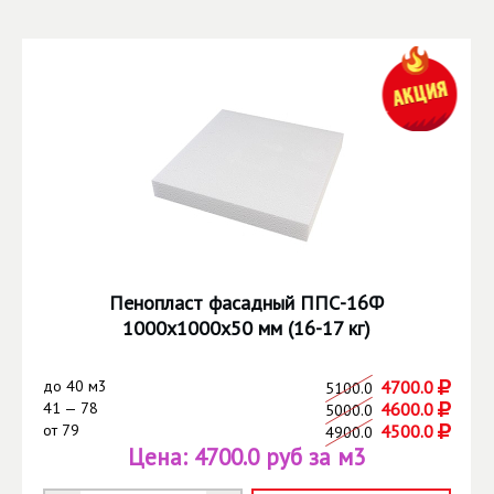
Пенопласт фасадный ППС-16Ф
1000х1000х50 мм (16-17 кг)
до
40 м3
4700.0
5100.0
41 — 78
4600.0
5000.0
от
79
4500.0
4900.0
Цена:
4700.0 руб за м3