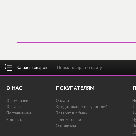
Введите ключевые слова для поиска
О НАС
ПОКУПАТЕЛЯМ
П
О компании
Оплата
Н
Отзывы
Кредитование покупателей
С
Поставщикам
Возврат и обмен
А
Контакты
Приём товаров
П
Оптовикам
П
С