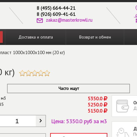
8 (495) 664-44-21
8 (926) 609-41-61
zakaz@masterkrowli.ru
Доставка и оплата
Возврат и обмен
пласт 1000х1000х100 мм (20 кг)
 кг)
Часто ищут
 м3
5350.0
О
85
5250.0
Д
5150.0
КОЛИЧЕСТВО
*
Цена:
5350.0 руб за м3
Д
П