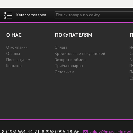
Введите ключевые слова для поиска
О НАС
ПОКУПАТЕЛЯМ
П
О компании
Оплата
Н
Отзывы
Кредитование покупателей
С
Поставщикам
Возврат и обмен
А
Контакты
Приём товаров
П
Оптовикам
П
С
8 (495) 664-44-21
,
8 (968) 996-28-66
zakaz@masterkrowli.