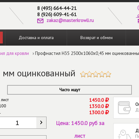
8 (495) 664-44-21
8 (926) 609-41-61
zakaz@masterkrowli.ru
Доставка и оплата
Возврат и обмен
ил для кровли
› Профнастил Н35 2500х1060х0,45 мм оцинкованн
 мм оцинкованный
Часто ищут
 лист
1450.0
О
100
1350.0
Д
1
1300.0
КОЛИЧЕСТВО
*
Цена:
1450.0 руб за
Д
лист
П