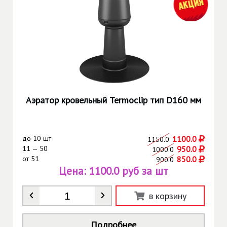
Аэратор кровельный Termoclip тип D160 мм
до
10 шт
1100.0
1150.0
11 — 50
950.0
1000.0
от
51
850.0
900.0
Цена:
1100.0 руб за шт
Количество
*
в корзину
Подробнее