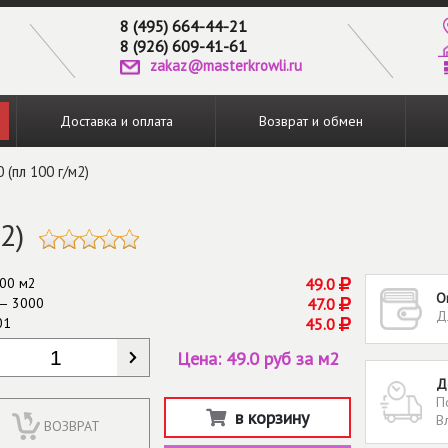
8 (495) 664-44-21
8 (926) 609-41-61
zakaz@masterkrowli.ru
Доставка и оплата
Возврат и обмен
 (пл 100 г/м2)
2)
00 м2
49.0
О
— 3000
47.0
Д
01
45.0
КОЛИЧЕСТВО
*
Цена:
49.0 руб за м2
Д
П
в корзину
В
ВОЗВРАТ