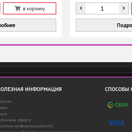
Количество
*
в корзину
робнее
Подро
ОЛЕЗНАЯ ИНФОРМАЦИЯ
СПОСОБЫ 
овости
татьи
кции
убличная оферта
олитика конфиденциальности