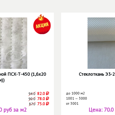
ной ПСХ-Т-450 (1,6х20
Стеклоткань Э3-20
м))
82.0
до
1000 м2
94.0
78.0
1001 — 3000
90.0
75.0
от
3001
87.0
0 руб за м2
Цена:
70.0