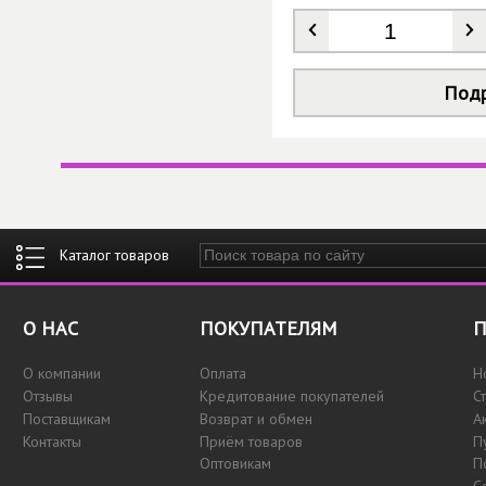
Количество
*
Под
Введите ключевые слова для поиска
О НАС
ПОКУПАТЕЛЯМ
П
О компании
Оплата
Н
Отзывы
Кредитование покупателей
С
Поставщикам
Возврат и обмен
А
Контакты
Приём товаров
П
Оптовикам
П