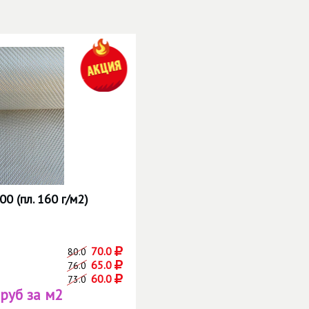
0 (пл. 160 г/м2)
70.0
80.0
65.0
76.0
60.0
73.0
 руб за м2