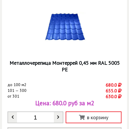
Металлочерепица Монтеррей 0,45 мм RAL 5005
РЕ
до
100 м2
680.0
101 — 300
655.0
от
301
630.0
Цена:
680.0 руб за м2
Количество
*
в корзину