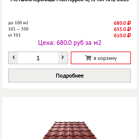
до
100 м2
680.0
101 — 300
655.0
от
301
610.0
Цена:
680.0 руб за м2
Количество
*
в корзину
Подробнее