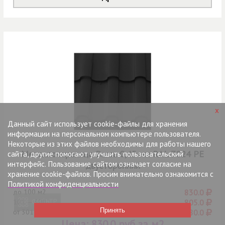
x
Данный сайт использует cookie-файлы для хранения
информации на персональном компьютере пользователя.
Некоторые из этих файлов необходимы для работы нашего
Металлочерепица Barsa 0,45 мм RAL 7024 РЕ
сайта, другие помогают улучшить пользовательский
интерфейс. Пользование сайтом означает согласие на
двусторонний
хранение cookie-файлов. Просим внимательно ознакомится с
Политикой конфиденциальности
до
100 м2
830.0
ФИЛЬТР
101 — 300
805.0
от
301
780.0
Цена:
830.0 руб за м2