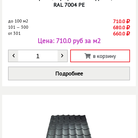
RAL 7004 РЕ
до
100 м2
710.0
101 — 300
680.0
от
301
660.0
Цена:
710.0 руб за м2
Количество
*
в корзину
Подробнее