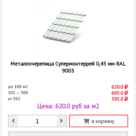
Металлочерепица Супермонтеррей 0,45 мм RAL
9003
до
100 м2
620.0
101 — 300
605.0
от
301
595.0
Цена:
620.0 руб за м2
Количество
*
в корзину