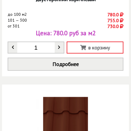
до
100 м2
780.0
101 — 300
755.0
от
301
730.0
Цена:
780.0 руб за м2
Количество
*
в корзину
Подробнее