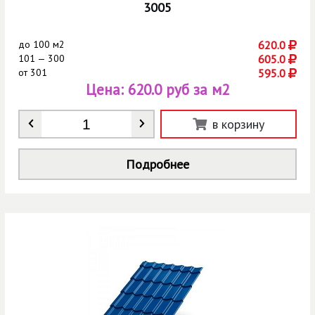
3005
до
100 м2
620.0
101 — 300
605.0
от
301
595.0
Цена:
620.0 руб за м2
Количество
*
в корзину
Подробнее