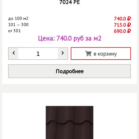
7024 РЕ
до
100 м2
740.0
101 — 300
715.0
от
301
690.0
Цена:
740.0 руб за м2
Количество
*
в корзину
Подробнее