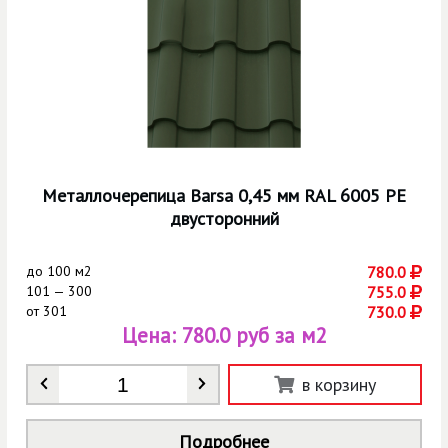
Металлочерепица Barsa 0,45 мм RAL 6005 РЕ
двусторонний
до
100 м2
780.0
101 — 300
755.0
от
301
730.0
Цена:
780.0 руб за м2
Количество
*
в корзину
Подробнее