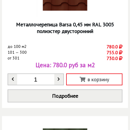
Металлочерепица Barsa 0,45 мм RAL 3005
полиэстер двусторонний
до
100 м2
780.0
101 — 300
755.0
от
301
730.0
Цена:
780.0 руб за м2
Количество
*
в корзину
Подробнее