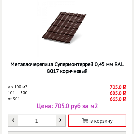
Металлочерепица Супермонтеррей 0,45 мм RAL
8017 коричневый
до
100 м2
705.0
101 — 300
685.0
от
301
665.0
Цена:
705.0 руб за м2
Количество
*
в корзину