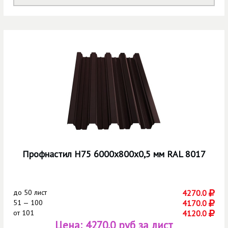
Профнастил Н75 6000х800х0,5 мм RAL 8017
до
50 лист
4270.0
51 — 100
4170.0
от
101
4120.0
Цена:
4270.0 руб за лист