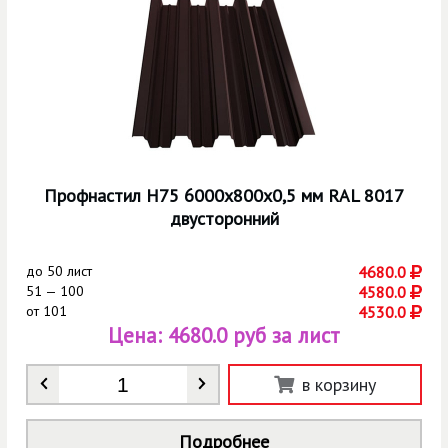
Профнастил Н75 6000х800х0,5 мм RAL 8017
двусторонний
до
50 лист
4680.0
51 — 100
4580.0
от
101
4530.0
Цена:
4680.0 руб за лист
Количество
*
в корзину
Подробнее