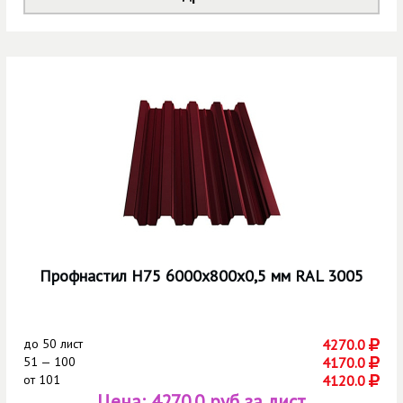
Профнастил Н75 6000х800х0,5 мм RAL 3005
до
50 лист
4270.0
51 — 100
4170.0
от
101
4120.0
Цена:
4270.0 руб за лист