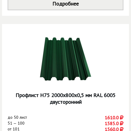
Подробнее
Профлист Н75 2000х800х0,5 мм RAL 6005
двусторонний
до
50 лист
1610.0
51 — 100
1585.0
от
101
1560.0