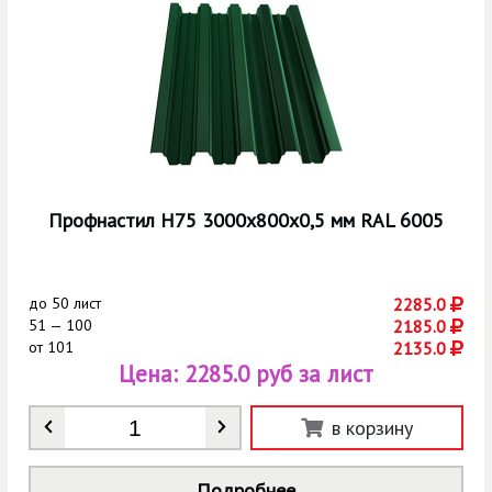
Профнастил Н75 3000х800х0,5 мм RAL 6005
до
50 лист
2285.0
51 — 100
2185.0
от
101
2135.0
Цена:
2285.0 руб за лист
Количество
*
в корзину
Подробнее