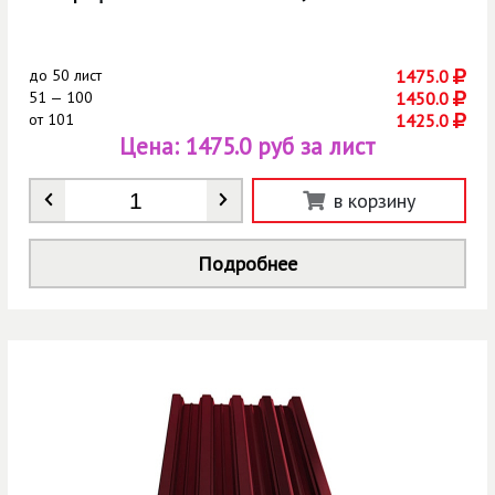
до
50 лист
1475.0
51 — 100
1450.0
от
101
1425.0
Цена:
1475.0 руб за лист
Количество
*
в корзину
Подробнее