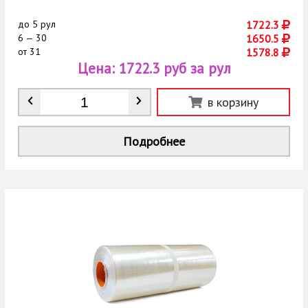
до
5 рул
1722.3
6 — 30
1650.5
от
31
1578.8
Цена:
1722.3 руб за рул
Количество
*
в корзину
Подробнее