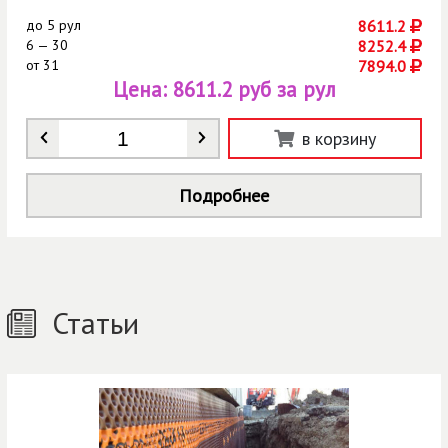
до
5 рул
8611.2
6 — 30
8252.4
от
31
7894.0
Цена:
8611.2 руб за рул
Количество
*
в корзину
Подробнее
Статьи