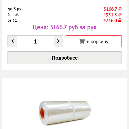
до
5 рул
5166.7
6 — 30
4951.5
от
31
4736.0
Цена:
5166.7 руб за рул
Количество
*
в корзину
Подробнее