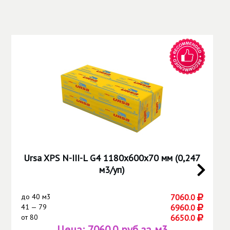
Ursa XPS N-III-L G4 1180х600х70 мм (0,247
м3/уп)
до
40 м3
7060.0
41 — 79
6960.0
от
80
6650.0
Цена:
7060.0 руб за м3