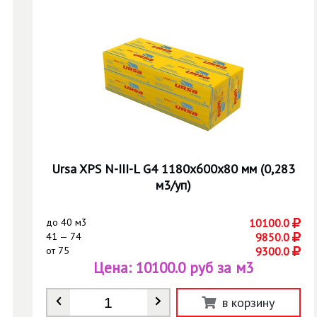
Ursa XPS N-III-L G4 1180х600х80 мм (0,283
м3/уп)
до
40 м3
10100.0
41 — 74
9850.0
от
75
9300.0
Цена:
10100.0 руб за м3
Количество
*
в корзину