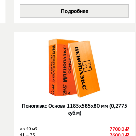
Подробнее
Пеноплэкс Основа 1185х585х80 мм (0,2775
куб.м)
до
40 м3
7700.0
41 — 75
7600.0