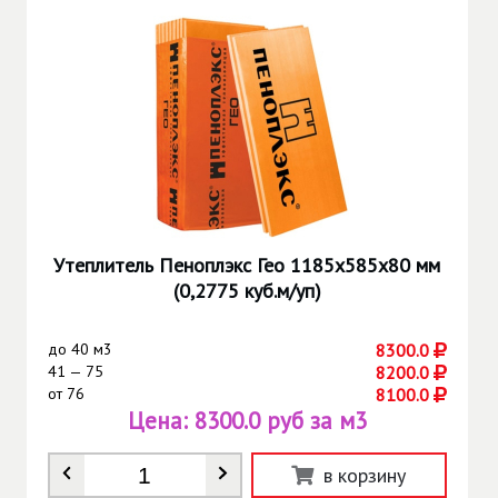
Утеплитель Пеноплэкс Гео 1185х585х80 мм
(0,2775 куб.м/уп)
до
40 м3
8300.0
41 — 75
8200.0
от
76
8100.0
Цена:
8300.0 руб за м3
Количество
*
в корзину