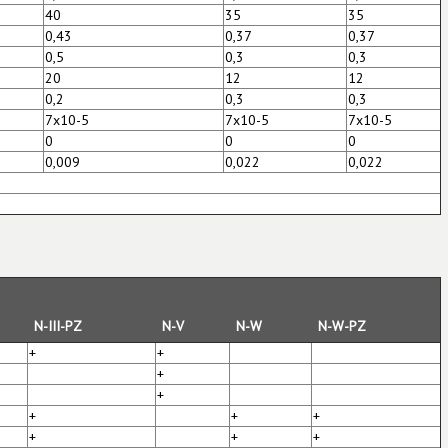
40
35
35
0,43
0,37
0,37
0,5
0,3
0,3
20
12
12
0,2
0,3
0,3
7х10-5
7х10-5
7х10-5
0
0
0
0,009
0,022
0,022
N-III-PZ
N-V
N-W
N-W-PZ
+
+
+
+
+
+
+
+
+
+