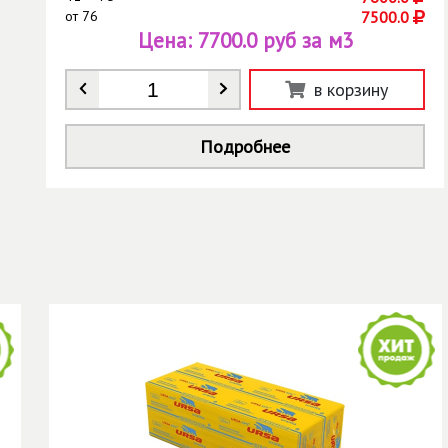
от
76
7500.0
Цена:
7700.0 руб за м3
Количество
*
в корзину
Подробнее