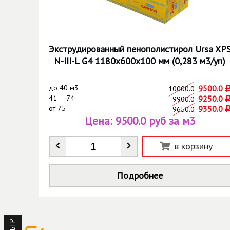
Экструдированный пенополистирол Ursa XP
N-III-L G4 1180х600х100 мм (0,283 м3/уп)
до
40 м3
9500.0
10000.0
41 — 74
9250.0
9900.0
от
75
9350.0
9650.0
Цена:
9500.0 руб за м3
Количество
*
в корзину
Подробнее