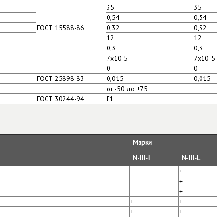
35
35
0,54
0,54
ГОСТ 15588-86
0,32
0,32
12
12
0,3
0,3
7х10-5
7х10-5
0
0
ГОСТ 25898-83
0,015
0,015
от -50 до +75
ГОСТ 30244-94
Г1
Марки
N-III-I
N-III-L
+
+
+
+
+
+
+