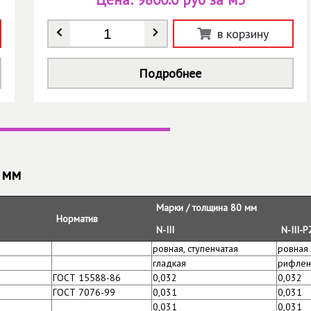
Количество
*
в корзину
Подробнее
 мм
Марки / толщина 80 мм
Норматив
N-III
N-III-P
ровная, ступенчатая
ровная
гладкая
рифлен
ГОСТ 15588-86
0,032
0,032
ГОСТ 7076-99
0,031
0,031
0,031
0,031