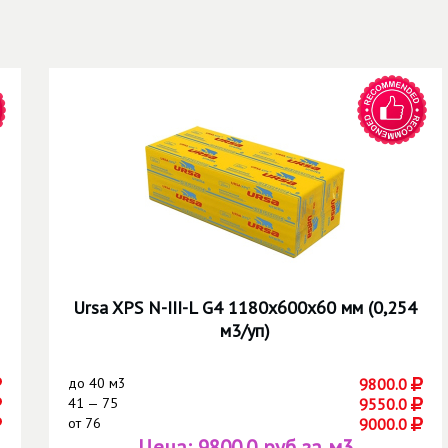
Ursa XPS N-III-L G4 1180х600х60 мм (0,254
м3/уп)
до
40 м3
9800.0
41 — 75
9550.0
от
76
9000.0
Цена:
9800.0 руб за м3