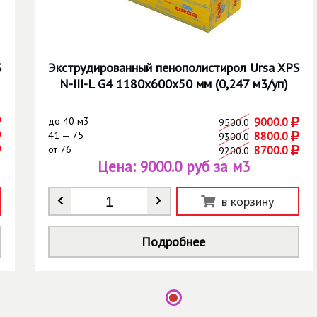
S
Экструдированный пенополистирол Ursa XPS
N-III-L G4 1180х600х50 мм (0,247 м3/уп)
до
40 м3
9000.0
9500.0
41 — 75
8800.0
9300.0
от
76
8700.0
9200.0
Цена:
9000.0 руб за м3
Количество
*
в корзину
Подробнее