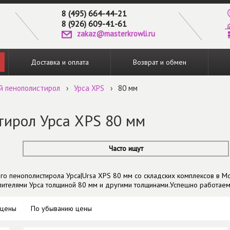
8 (495) 664-44-21
8 (926) 609-41-61
zakaz@masterkrowli.ru
Доставка и оплата
Возврат и обмен
й пенополистирол
›
Урса XPS
›
80 мм
тирол Урса XPS 80 мм
Часто ищут
го пенополистирола Урса|Ursa XPS 80 мм со складских комплексов в Мос
ителями Урса толщиной 80 мм и другими толщинами.Успешно работаем
 цены
По убыванию цены