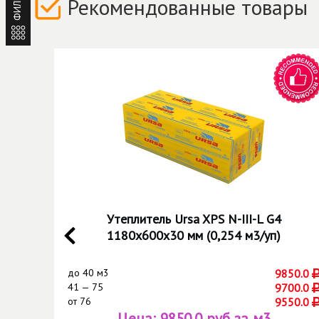
ФИЛЬТР
Рекомендованные товары
Утеплитель Ursa XPS N-III-L G4
1180х600х30 мм (0,254 м3/уп)
.0
до
40 м3
9850.0
.0
41 — 75
9700.0
.0
от
76
9550.0
Цена:
9850.0 руб за м3