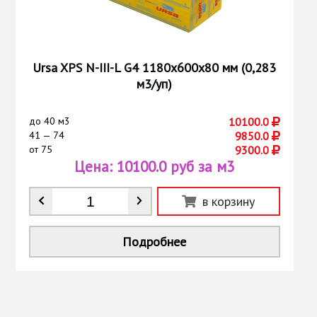
Ursa XPS N-III-L G4 1180х600х80 мм (0,283
м3/уп)
до
40 м3
10100.0
41 — 74
9850.0
от
75
9300.0
Цена:
10100.0 руб за м3
Количество
*
в корзину
Подробнее