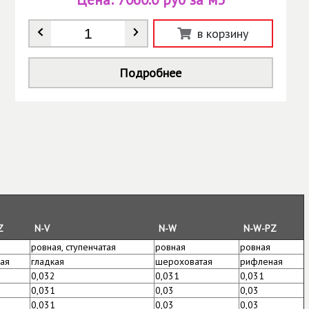
Количество
*
в корзину
Подробнее
Z
N-V
N-W
N-W-PZ
ровная, ступенчатая
ровная
ровная
ая
гладкая
шероховатая
рифленая
0,032
0,031
0,031
0,031
0,03
0,03
0,031
0,03
0,03